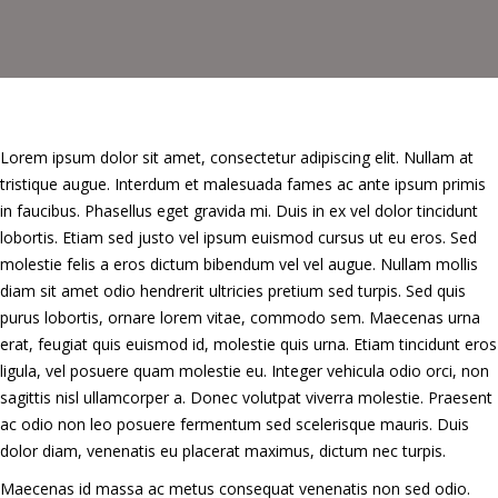
Lorem ipsum dolor sit amet, consectetur adipiscing elit. Nullam at
tristique augue. Interdum et malesuada fames ac ante ipsum primis
in faucibus. Phasellus eget gravida mi. Duis in ex vel dolor tincidunt
lobortis. Etiam sed justo vel ipsum euismod cursus ut eu eros. Sed
molestie felis a eros dictum bibendum vel vel augue. Nullam mollis
diam sit amet odio hendrerit ultricies pretium sed turpis. Sed quis
purus lobortis, ornare lorem vitae, commodo sem. Maecenas urna
erat, feugiat quis euismod id, molestie quis urna. Etiam tincidunt eros
ligula, vel posuere quam molestie eu. Integer vehicula odio orci, non
sagittis nisl ullamcorper a. Donec volutpat viverra molestie. Praesent
ac odio non leo posuere fermentum sed scelerisque mauris. Duis
dolor diam, venenatis eu placerat maximus, dictum nec turpis.
Maecenas id massa ac metus consequat venenatis non sed odio.