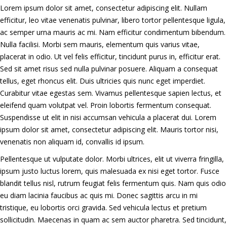
Lorem ipsum dolor sit amet, consectetur adipiscing elit. Nullam
efficitur, leo vitae venenatis pulvinar, libero tortor pellentesque ligula,
ac semper urna mauris ac mi. Nam efficitur condimentum bibendum.
Nulla facilisi. Morbi sem mauris, elementum quis varius vitae,
placerat in odio. Ut vel felis efficitur, tincidunt purus in, efficitur erat.
Sed sit amet risus sed nulla pulvinar posuere. Aliquam a consequat
tellus, eget rhoncus elit. Duis ultricies quis nunc eget imperdiet.
Curabitur vitae egestas sem. Vivamus pellentesque sapien lectus, et
eleifend quam volutpat vel. Proin lobortis fermentum consequat.
Suspendisse ut elit in nisi accumsan vehicula a placerat dui. Lorem
ipsum dolor sit amet, consectetur adipiscing elit. Mauris tortor nisi,
venenatis non aliquam id, convallis id ipsum.
Pellentesque ut vulputate dolor. Morbi ultrices, elit ut viverra fringilla,
ipsum justo luctus lorem, quis malesuada ex nisi eget tortor. Fusce
blandit tellus nisl, rutrum feugiat felis fermentum quis. Nam quis odio
eu diam lacinia faucibus ac quis mi. Donec sagittis arcu in mi
tristique, eu lobortis orci gravida. Sed vehicula lectus et pretium
sollicitudin. Maecenas in quam ac sem auctor pharetra. Sed tincidunt,